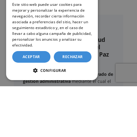
Este sitio web puede usar cookies para
mejorar y personalizar la experiencia de
navegación, recordar cierta información
asociada a preferencias del sitio, hacer un
seguimiento estadístico y, en el caso de
llevar a cabo alguna campaña de publicidad,
Nuestro servicio de solicitud
personalizar los anuncios y analizar su
efectividad.
Política de cookies
online de certificados en el
Registro civil – Juzgado de Paz
ACEPTAR
RECHAZAR
de Ugena
CONFIGURAR
Este sitio web ofrece un
servicio privado de
gestión administrativa
mediante el cual el
usuario puede delegar voluntariamente la
tramitación de determinados documentos
oficiales ante los organismos competentes.
Documentos y trámites que podemos
gestionar
A través de nuestro servicio, podemos