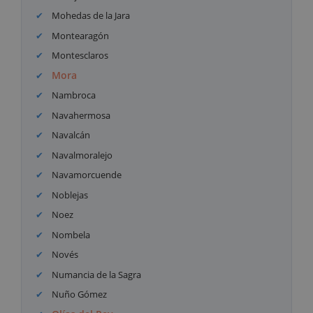
Mohedas de la Jara
Montearagón
Montesclaros
Mora
Nambroca
Navahermosa
Navalcán
Navalmoralejo
Navamorcuende
Noblejas
Noez
Nombela
Novés
Numancia de la Sagra
Nuño Gómez