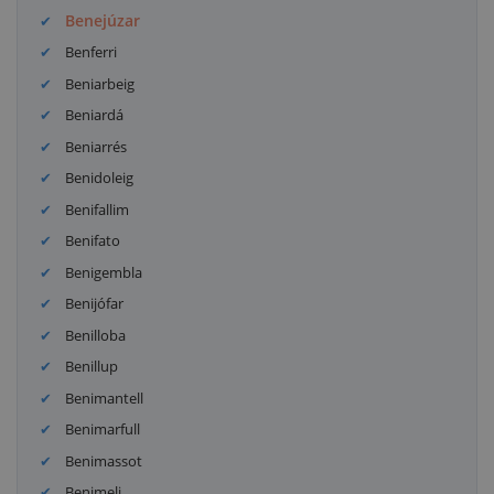
Benejúzar
Benferri
Beniarbeig
Beniardá
Beniarrés
Benidoleig
Benifallim
Benifato
Benigembla
Benijófar
Benilloba
Benillup
Benimantell
Benimarfull
Benimassot
Benimeli