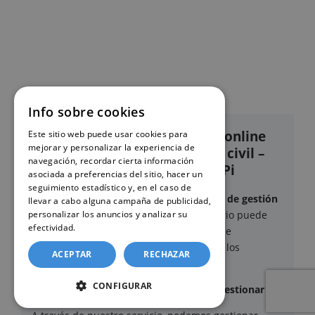
Info sobre cookies
Nuestro servicio de solicitud online
Este sitio web puede usar cookies para
mejorar y personalizar la experiencia de
de certificados en el Registro civil –
navegación, recordar cierta información
Juzgado de Paz de L’Alfàs del Pi
asociada a preferencias del sitio, hacer un
seguimiento estadístico y, en el caso de
Este sitio web ofrece un
servicio privado de gestión
llevar a cabo alguna campaña de publicidad,
personalizar los anuncios y analizar su
administrativa
mediante el cual el usuario puede
efectividad.
Política de cookies
delegar voluntariamente la tramitación de
determinados documentos oficiales ante los
ACEPTAR
RECHAZAR
organismos competentes.
CONFIGURAR
Documentos y trámites que podemos gestionar