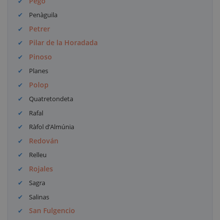
Pego
Penàguila
Petrer
Pilar de la Horadada
Pinoso
Planes
Polop
Quatretondeta
Rafal
Ràfol d’Almúnia
Redován
Relleu
Rojales
Sagra
Salinas
San Fulgencio