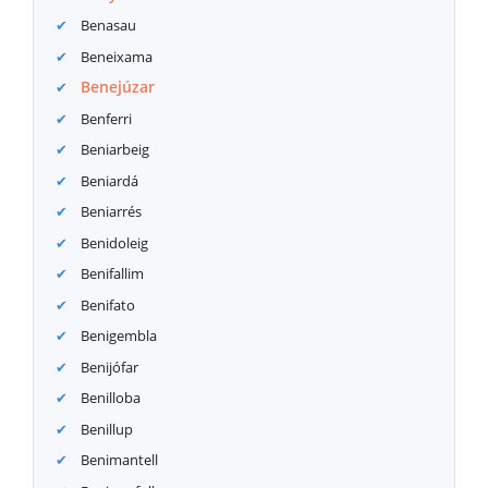
Benasau
Beneixama
Benejúzar
Benferri
Beniarbeig
Beniardá
Beniarrés
Benidoleig
Benifallim
Benifato
Benigembla
Benijófar
Benilloba
Benillup
Benimantell