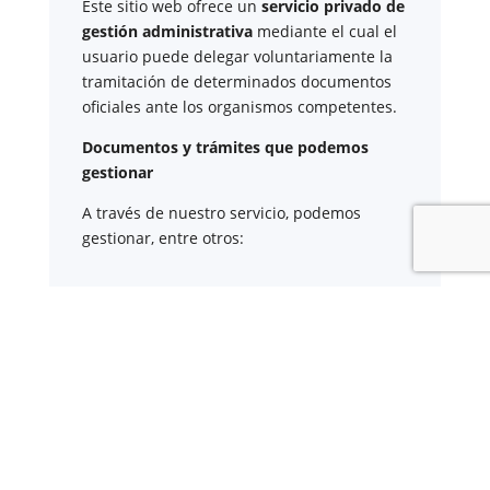
Este sitio web ofrece un
servicio privado de
gestión administrativa
mediante el cual el
usuario puede delegar voluntariamente la
tramitación de determinados documentos
oficiales ante los organismos competentes.
Documentos y trámites que podemos
gestionar
A través de nuestro servicio, podemos
gestionar, entre otros:
Certificados y partidas de
nacimiento
,
matrimonio
y
defunción
Apostilla de La Haya
de documentos oficiales
Legalización
de certificados
Certificado de Últimas Voluntades
Certificado de contratos de seguros con
cobertura por fallecimiento