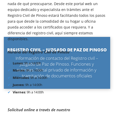
nada de qué preocuparse. Desde este portal web un
equipo dedicado y especialista en trámites ante el
Registro Civil de Pinoso estará facilitando todos los pasos
para que desde la comodidad de su hogar u oficina
pueda acceder a los certificados que requiera. Y a
diferencia del registro civil, aquí siempre estamos
disponibles.
REGISTRO CIVIL – JUZGADO DE PAZ DE PINOSO
Horario del Registro Civil de Pinoso
Información de contacto del Registro civil –
Lunes
: 9h a 14:00h
Juzgado de Paz de Pinoso. Funciones y
trámites. Portal privado de información y
Martes
: 9h a 14:00h
tramitación de documentos oficiales
Miércoles
: 9h a 14:00h
Jueves:
9h a 14:00h
Viernes
: 9h a 14:00h
Solicitud online a través de nuestro