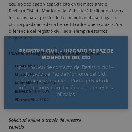
equipo dedicado y especialista en trámites ante el
Registro Civil de Monforte del Cid estará facilitando todos
los pasos para que desde la comodidad de su hogar u
oficina pueda acceder a los certificados que requiera. Y a
diferencia del registro civil, aquí siempre estamos
disponibles.
REGISTRO CIVIL – JUZGADO DE PAZ DE
Horario del Registro Civil de Monforte del Cid
MONFORTE DEL CID
Lunes
: 9h a 14:00h
Información de contacto del Registro civil –
Juzgado de Paz de Monforte del Cid.
Martes
: 9h a 14:00h
Funciones y trámites. Portal privado de
Miércoles
: 9h a 14:00h
información y tramitación de documentos
Jueves:
9h a 14:00h
oficiales
Viernes
: 9h a 14:00h
Solicitud online a través de nuestro
servicio