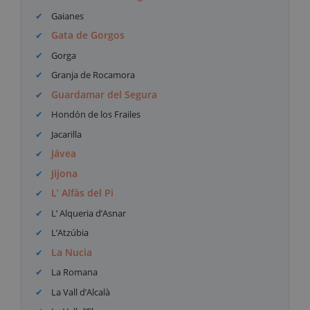
Gaianes
Gata de Gorgos
Gorga
Granja de Rocamora
Guardamar del Segura
Hondón de los Frailes
Jacarilla
Jávea
Jijona
L’ Alfàs del Pi
L’ Alqueria d’Asnar
L’Atzúbia
La Nucia
La Romana
La Vall d’Alcalà