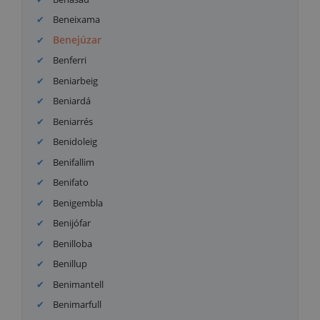
Beneixama
Benejúzar
Benferri
Beniarbeig
Beniardá
Beniarrés
Benidoleig
Benifallim
Benifato
Benigembla
Benijófar
Benilloba
Benillup
Benimantell
Benimarfull