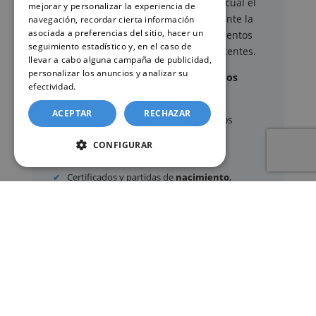
gestión administrativa
mediante el cual el
mejorar y personalizar la experiencia de
usuario puede delegar voluntariamente la
navegación, recordar cierta información
asociada a preferencias del sitio, hacer un
tramitación de determinados documentos
seguimiento estadístico y, en el caso de
oficiales ante los organismos competentes.
llevar a cabo alguna campaña de publicidad,
personalizar los anuncios y analizar su
Documentos y trámites que podemos
efectividad.
Política de cookies
gestionar
ACEPTAR
RECHAZAR
A través de nuestro servicio, podemos
gestionar, entre otros:
CONFIGURAR
Certificados y partidas de
nacimiento
,
matrimonio
y
defunción
Apostilla de La Haya
de documentos oficiales
Legalización
de certificados
Certificado de Últimas Voluntades
Certificado de contratos de seguros con
cobertura por fallecimiento