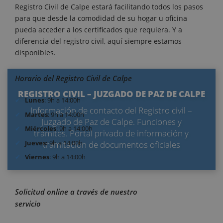
Registro Civil de Calpe estará facilitando todos los pasos
para que desde la comodidad de su hogar u oficina
pueda acceder a los certificados que requiera. Y a
diferencia del registro civil, aquí siempre estamos
disponibles.
Horario del Registro Civil de Calpe
REGISTRO CIVIL – JUZGADO DE PAZ DE CALPE
Lunes
: 9h a 14:00h
Información de contacto del Registro civil –
Martes
: 9h a 14:00h
Juzgado de Paz de Calpe. Funciones y
Miércoles
: 9h a 14:00h
trámites. Portal privado de información y
Jueves:
9h a 14:00h
tramitación de documentos oficiales
Viernes
: 9h a 14:00h
Solicitud online a través de nuestro
servicio