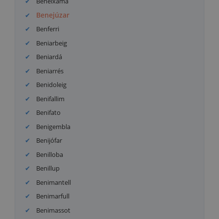
Beneixama
Benejúzar
Benferri
Beniarbeig
Beniardá
Beniarrés
Benidoleig
Benifallim
Benifato
Benigembla
Benijófar
Benilloba
Benillup
Benimantell
Benimarfull
Benimassot