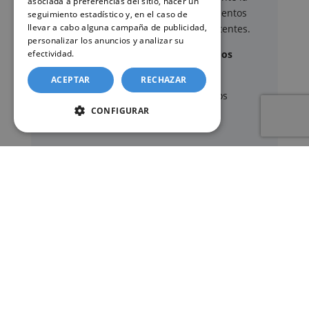
asociada a preferencias del sitio, hacer un
tramitación de determinados documentos
seguimiento estadístico y, en el caso de
llevar a cabo alguna campaña de publicidad,
oficiales ante los organismos competentes.
personalizar los anuncios y analizar su
Documentos y trámites que podemos
efectividad.
Política de cookies
gestionar
ACEPTAR
RECHAZAR
A través de nuestro servicio, podemos
gestionar, entre otros:
CONFIGURAR
Certificados y partidas de
nacimiento
,
matrimonio
y
defunción
Apostilla de La Haya
de documentos oficiales
Legalización
de certificados
Certificado de Últimas Voluntades
Certificado de contratos de seguros con
cobertura por fallecimiento
Los documentos oficiales son expedidos