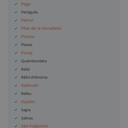
Pego
Penàguila
Petrer
Pilar de la Horadada
Pinoso
Planes
Polop
Quatretondeta
Rafal
Ràfol d’Almúnia
Redován
Relleu
Rojales
Sagra
Salinas
San Fulgencio