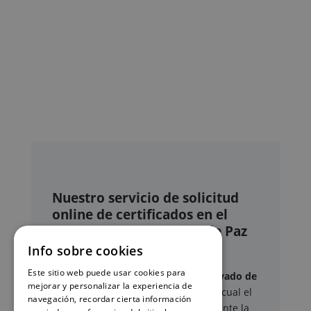
Nuestro servicio de solicitud
online de certificados en el
Registro civil – Juzgado de Paz
de Calpe
Info sobre cookies
Este sitio web puede usar cookies para
Este sitio web ofrece un
servicio privado de
mejorar y personalizar la experiencia de
gestión administrativa
mediante el cual el
navegación, recordar cierta información
usuario puede delegar voluntariamente la