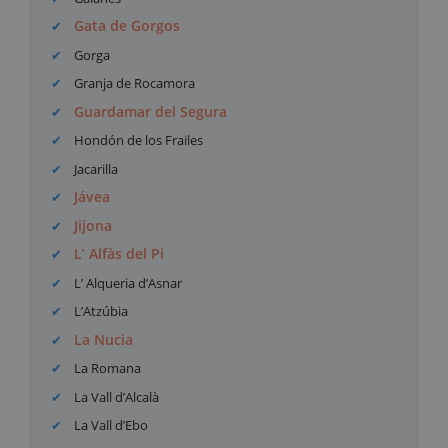
Gata de Gorgos
Gorga
Granja de Rocamora
Guardamar del Segura
Hondón de los Frailes
Jacarilla
Jávea
Jijona
L’ Alfàs del Pi
L’ Alqueria d’Asnar
L’Atzúbia
La Nucia
La Romana
La Vall d’Alcalà
La Vall d’Ebo