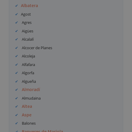
Albatera
Agost
Agres
Aigües
Alcalalí
Alcocer de Planes
Alcoleja
Alfafara
Algorfa
Algueña
Almoradí
Almudaina
Altea
Aspe
Balones
Banyeres de Mariola