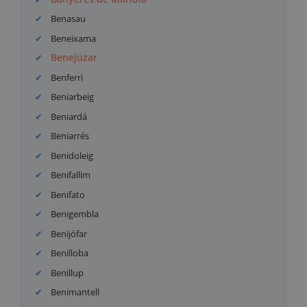
Benasau
Beneixama
Benejúzar
Benferri
Beniarbeig
Beniardá
Beniarrés
Benidoleig
Benifallim
Benifato
Benigembla
Benijófar
Benilloba
Benillup
Benimantell