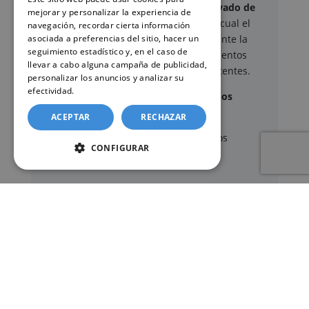
Este sitio web ofrece un
servicio privado de
mejorar y personalizar la experiencia de
gestión administrativa
mediante el cual el
navegación, recordar cierta información
usuario puede delegar voluntariamente la
asociada a preferencias del sitio, hacer un
seguimiento estadístico y, en el caso de
tramitación de determinados documentos
llevar a cabo alguna campaña de publicidad,
oficiales ante los organismos competentes.
personalizar los anuncios y analizar su
efectividad.
Política de cookies
Documentos y trámites que podemos
gestionar
ACEPTAR
RECHAZAR
A través de nuestro servicio, podemos
CONFIGURAR
gestionar, entre otros:
Certificados y partidas de
nacimiento
,
matrimonio
y
defunción
Apostilla de La Haya
de documentos oficiales
Legalización
de certificados
Certificado de Últimas Voluntades
Certificado de contratos de seguros con
cobertura por fallecimiento