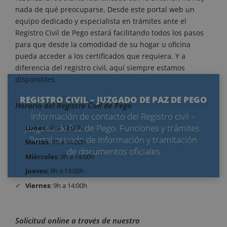
nada de qué preocuparse. Desde este portal web un
equipo dedicado y especialista en trámites ante el
Registro Civil de Pego estará facilitando todos los pasos
para que desde la comodidad de su hogar u oficina
pueda acceder a los certificados que requiera. Y a
diferencia del registro civil, aquí siempre estamos
disponibles.
REGISTRO CIVIL – JUZGADO DE PAZ DE PEGO
Horario del Registro Civil de Pego
Información de contacto del Registro civil –
Juzgado de Paz de Pego. Funciones y trámites.
Lunes
: 9h a 14:00h
Portal privado de información y tramitación
Martes
: 9h a 14:00h
de documentos oficiales
Miércoles
: 9h a 14:00h
Jueves:
9h a 14:00h
Viernes
: 9h a 14:00h
Solicitud online a través de nuestro