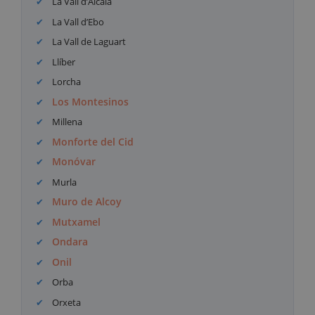
La Vall d’Alcalà
La Vall d’Ebo
La Vall de Laguart
Llíber
Lorcha
Los Montesinos
Millena
Monforte del Cid
Monóvar
Murla
Muro de Alcoy
Mutxamel
Ondara
Onil
Orba
Orxeta