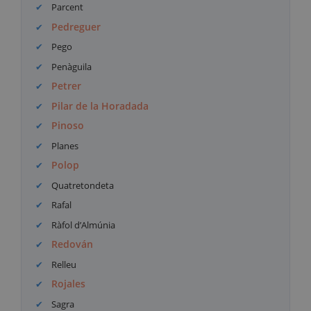
Parcent
Pedreguer
Pego
Penàguila
Petrer
Pilar de la Horadada
Pinoso
Planes
Polop
Quatretondeta
Rafal
Ràfol d’Almúnia
Redován
Relleu
Rojales
Sagra