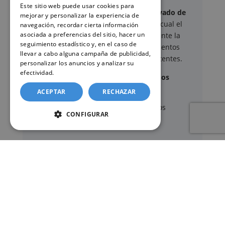
Este sitio web puede usar cookies para
Este sitio web ofrece un
servicio privado de
mejorar y personalizar la experiencia de
gestión administrativa
mediante el cual el
navegación, recordar cierta información
asociada a preferencias del sitio, hacer un
usuario puede delegar voluntariamente la
seguimiento estadístico y, en el caso de
tramitación de determinados documentos
llevar a cabo alguna campaña de publicidad,
oficiales ante los organismos competentes.
personalizar los anuncios y analizar su
efectividad.
Política de cookies
Documentos y trámites que podemos
gestionar
ACEPTAR
RECHAZAR
A través de nuestro servicio, podemos
CONFIGURAR
gestionar, entre otros:
Certificados y partidas de
nacimiento
,
matrimonio
y
defunción
Apostilla de La Haya
de documentos oficiales
Legalización
de certificados
Certificado de Últimas Voluntades
Certificado de contratos de seguros con