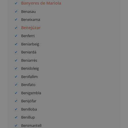
Banyeres de Mariola
Benasau
Beneixama
Benejúzar
Benferri
Beniarbeig
Beniardá
Beniarrés
Benidoleig
Benifallim
Benifato
Benigembla
Benijófar
Benilloba
Benillup
Benimantell