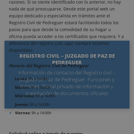
razones. Si se siente identificado con lo anterior, no hay
nada de qué preocuparse. Desde este portal web un
equipo dedicado y especialista en trámites ante el
Registro Civil de Pedreguer estará facilitando todos los
pasos para que desde la comodidad de su hogar u
oficina pueda acceder a los certificados que requiera. Y a
diferencia del registro civil, aquí siempre estamos
disponibles.
REGISTRO CIVIL – JUZGADO DE PAZ DE
PEDREGUER
Horario del Registro Civil de Pedreguer
Información de contacto del Registro civil –
Juzgado de Paz de Pedreguer. Funciones y
Lunes
: 9h a 14:00h
trámites. Portal privado de información y
Martes
: 9h a 14:00h
tramitación de documentos oficiales
Miércoles
: 9h a 14:00h
Jueves:
9h a 14:00h
Viernes
: 9h a 14:00h
Solicitud online a través de nuestro