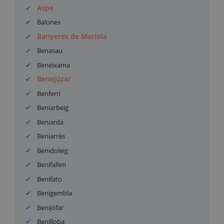
Aspe
Balones
Banyeres de Mariola
Benasau
Beneixama
Benejúzar
Benferri
Beniarbeig
Beniardá
Beniarrés
Benidoleig
Benifallim
Benifato
Benigembla
Benijófar
Benilloba