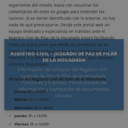
organismos del estado, basta con visualizar los
comentarios de estos en google para entender las
razones. Si se siente identificado con lo anterior, no hay
nada de qué preocuparse. Desde este portal web un
equipo dedicado y especialista en trámites ante el
Registro Civil de Pilar de la Horadada estará facilitando
todos los pasos para que desde la comodidad de su
hogar u oficina pueda acceder a los certificados que
REGISTRO CIVIL – JUZGADO DE PAZ DE PILAR
requiera. Y a diferencia del registro civil, aquí siempre
DE LA HORADADA
estamos disponibles.
Información de contacto del Registro civil –
Juzgado de Paz de Pilar de la Horadada.
Horario del Registro Civil de Pilar de la Horadada
Funciones y trámites. Portal privado de
información y tramitación de documentos
Lunes
: 9h a 14:00h
oficiales
Martes
: 9h a 14:00h
Miércoles
: 9h a 14:00h
Jueves:
9h a 14:00h
Viernes
: 9h a 14:00h