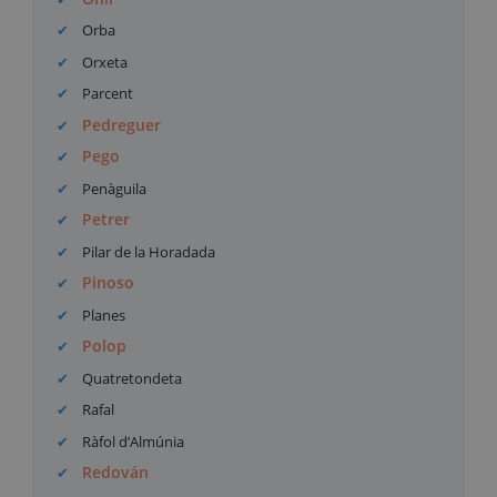
Orba
Orxeta
Parcent
Pedreguer
Pego
Penàguila
Petrer
Pilar de la Horadada
Pinoso
Planes
Polop
Quatretondeta
Rafal
Ràfol d’Almúnia
Redován