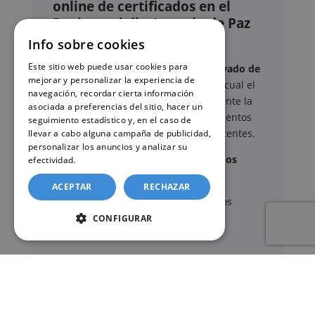
online de certificados en el
Registro civil – Juzgado de Paz
de Pilar de la Horadada
Info sobre cookies
Este sitio web puede usar cookies para
Este sitio web ofrece un
servicio privado de
mejorar y personalizar la experiencia de
gestión administrativa
mediante el cual el
navegación, recordar cierta información
usuario puede delegar voluntariamente la
asociada a preferencias del sitio, hacer un
tramitación de determinados documentos
seguimiento estadístico y, en el caso de
oficiales ante los organismos competentes.
llevar a cabo alguna campaña de publicidad,
personalizar los anuncios y analizar su
Documentos y trámites que podemos
efectividad.
Política de cookies
gestionar
ACEPTAR
RECHAZAR
A través de nuestro servicio, podemos
gestionar, entre otros:
CONFIGURAR
Certificados y partidas de
nacimiento
,
matrimonio
y
defunción
Apostilla de La Haya
de documentos oficiales
Legalización
de certificados