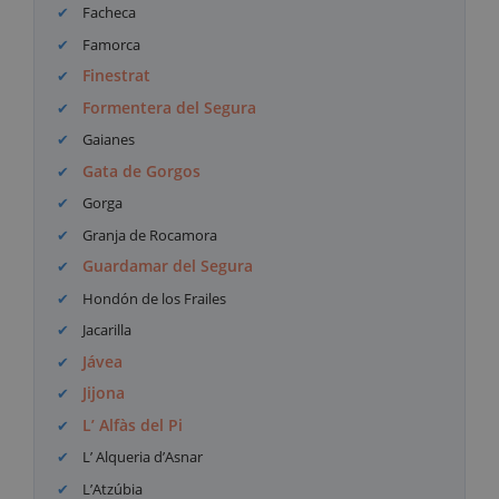
Facheca
Famorca
Finestrat
Formentera del Segura
Gaianes
Gata de Gorgos
Gorga
Granja de Rocamora
Guardamar del Segura
Hondón de los Frailes
Jacarilla
Jávea
Jijona
L’ Alfàs del Pi
L’ Alqueria d’Asnar
L’Atzúbia