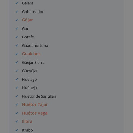
Galera
Gobernador
Gójar
Gor
Gorafe
Guadahortuna
Gualchos
Güejar Sierra
Güevéjar
Huélago
Huéneja
Huétor de Santillán
Huétor Tájar
Huétor Vega
Illora
Itrabo