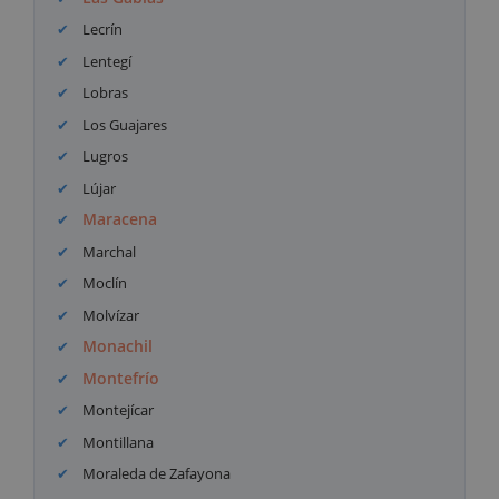
Lecrín
Lentegí
Lobras
Los Guajares
Lugros
Lújar
Maracena
Marchal
Moclín
Molvízar
Monachil
Montefrío
Montejícar
Montillana
Moraleda de Zafayona