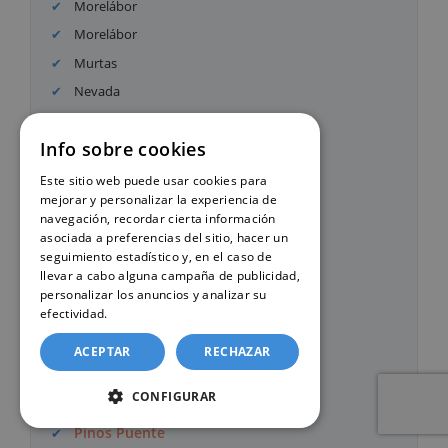
Morelábor
Morelábor
Murtas
Nevada
Nigüelas
Info sobre cookies
Nívar
Ogíjares
Este sitio web puede usar cookies para
mejorar y personalizar la experiencia de
Orce
navegación, recordar cierta información
Otívar
asociada a preferencias del sitio, hacer un
seguimiento estadístico y, en el caso de
Padul
llevar a cabo alguna campaña de publicidad,
Pampaneira
personalizar los anuncios y analizar su
efectividad.
Política de cookies
Pedro Martínez
Peligros
ACEPTAR
RECHAZAR
Píñar
CONFIGURAR
Pinos Genil
Pinos Puente