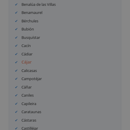
Benalúa de las Villas
Benamaurel
Bérchules
Bubión
Busquístar
Cacín
Cádiar
Cájar
Calicasas
Campotéjar
Cáñar
Caniles
Capileira
Carataunas
Cástaras
Castilléjar