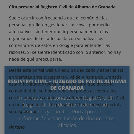
Cita presencial Registro Civil de Alhama de Granada
Suele ocurrir con frecuencia que el común de las
personas prefieren gestionar sus cosas por medios
alternativos, sin tener que ir personalmente a los
organismos del estado, basta con visualizar los
comentarios de estos en Google para entender las
razones. Si se siente identificado con lo anterior, no hay
nada de qué preocuparse.
Desde este portal web un equipo dedicado y especialista
en trámites ante el Registro Civil de Alhama de Granada
REGISTRO CIVIL – JUZGADO DE PAZ DE ALHAMA
estará facilitando todos los pasos para que desde la
DE GRANADA
comodidad de su hogar u oficina pueda acceder a los
Información de contacto del Registro Civil –
certificados que requiera. Y a diferencia del Registro Civil,
Juzgado de Paz de Alhama de Granada.
no tiene que pedir cita presencial, tiene nuestro portal a
Funciones y trámites. Portal privado de
su disposición.
información y tramitación de documentos
oficiales
Horario