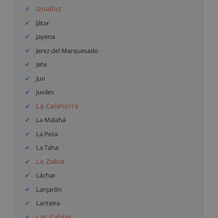
Iznalloz
Játar
Jayena
Jerez del Marquesado
Jete
Jun
Juviles
La Calahorra
La Malahá
La Peza
La Taha
La Zubia
Láchar
Lanjarón
Lanteira
Las Gabias