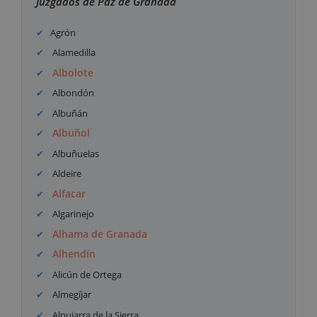
Juzgados de Paz de Granada
Agrón
Alamedilla
Albolote
Albondón
Albuñán
Albuñol
Albuñuelas
Aldeire
Alfacar
Algarinejo
Alhama de Granada
Alhendín
Alicún de Ortega
Almegíjar
Alpujarra de la Sierra