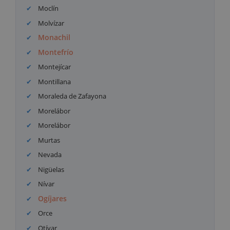
Moclín
Molvízar
Monachil
Montefrío
Montejícar
Montillana
Moraleda de Zafayona
Morelábor
Morelábor
Murtas
Nevada
Nigüelas
Nívar
Ogíjares
Orce
Otívar