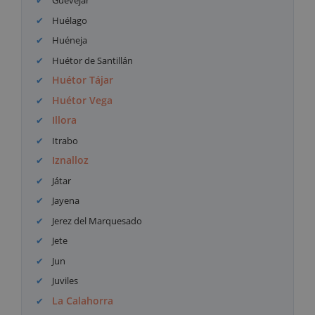
Güevéjar
Huélago
Huéneja
Huétor de Santillán
Huétor Tájar
Huétor Vega
Illora
Itrabo
Iznalloz
Játar
Jayena
Jerez del Marquesado
Jete
Jun
Juviles
La Calahorra