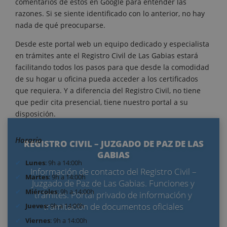
comentarios de estos en Google para entender las
razones. Si se siente identificado con lo anterior, no hay
nada de qué preocuparse.
Desde este portal web un equipo dedicado y especialista
en trámites ante el Registro Civil de Las Gabias estará
facilitando todos los pasos para que desde la comodidad
de su hogar u oficina pueda acceder a los certificados
que requiera. Y a diferencia del Registro Civil, no tiene
que pedir cita presencial, tiene nuestro portal a su
disposición.
Horario
REGISTRO CIVIL – JUZGADO DE PAZ DE LAS
GABIAS
Lunes
: 9h a 14:00h
Información de contacto del Registro Civil –
Martes
: 9h a 14:00h
Juzgado de Paz de Las Gabias. Funciones y
Miércoles
: 9h a 14:00h
trámites. Portal privado de información y
tramitación de documentos oficiales
Jueves:
9h a 14:00h
Viernes
: 9h a 14:00h