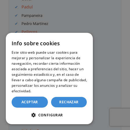
Padul
Pampaneira
Pedro Martínez
Peligros
Píñar
Info sobre cookies
Pinos Genil
Este sitio web puede usar cookies para
Pinos Puente
mejorar y personalizar la experiencia de
navegación, recordar cierta información
Polícar
asociada a preferencias del sitio, hacer un
Polopos
seguimiento estadístico y, en el caso de
llevar a cabo alguna campaña de publicidad,
Puebla de Don Fadrique
personalizar los anuncios y analizar su
Pulianas
efectividad.
Política de cookies
Purullena
ACEPTAR
RECHAZAR
Quéntar
Rubite
CONFIGURAR
Salar