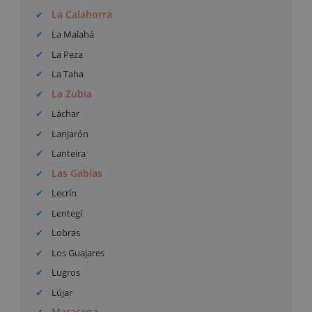
La Calahorra
La Malahá
La Peza
La Taha
La Zubia
Láchar
Lanjarón
Lanteira
Las Gabias
Lecrín
Lentegí
Lobras
Los Guajares
Lugros
Lújar
Maracena