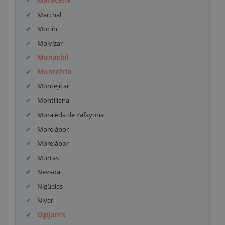
Marchal
Moclín
Molvízar
Monachil
Montefrío
Montejícar
Montillana
Moraleda de Zafayona
Morelábor
Morelábor
Murtas
Nevada
Nigüelas
Nívar
Ogíjares