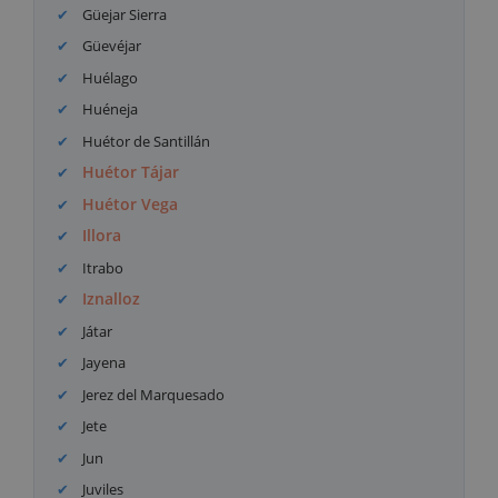
Güejar Sierra
Güevéjar
Huélago
Huéneja
Huétor de Santillán
Huétor Tájar
Huétor Vega
Illora
Itrabo
Iznalloz
Játar
Jayena
Jerez del Marquesado
Jete
Jun
Juviles