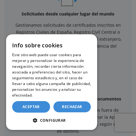
Solicitudes desde cualquier lugar del mundo
Gestionamos solicitudes de certificados inscritos en
Registros Civiles de España, Registro Civil Central o
Consulados y Embajadas españolas en el extranjero,
Info sobre cookies
independientemente del país de residencia del
solicitante.
Este sitio web puede usar cookies para
mejorar y personalizar la experiencia de
navegación, recordar cierta información
asociada a preferencias del sitio, hacer un
seguimiento estadístico y, en el caso de
llevar a cabo alguna campaña de publicidad,
personalizar los anuncios y analizar su
efectividad.
Política de cookies
Apostilla de La Haya y legalización de documentos
ACEPTAR
RECHAZAR
Cuando el certificado debe surtir efectos fuera de
España, ofrecemos la posibilidad de gestionar la Apostilla
CONFIGURAR
de La Haya o la legalización del documento, según el país
de destino.