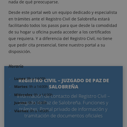
nada de qué preocuparse.
Desde este portal web un equipo dedicado y especialista
en trámites ante el Registro Civil de Salobreña estará
facilitando todos los pasos para que desde la comodidad
de su hogar u oficina pueda acceder a los certificados
que requiera. Y a diferencia del Registro Civil, no tiene
que pedir cita presencial, tiene nuestro portal a su
disposición.
Horario
Lunes
: 9h a 14:00h
REGISTRO CIVIL – JUZGADO DE PAZ DE
SALOBREÑA
Martes
: 9h a 14:00h
Miércoles
: 9h a 14:00h
Información de contacto del Registro Civil –
Juzgado de Paz de Salobreña. Funciones y
Jueves:
9h a 14:00h
trámites. Portal privado de información y
Viernes
: 9h a 14:00h
tramitación de documentos oficiales