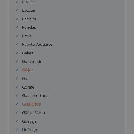
El Valle
Escúzar
Ferreira
Fonelas
Freila
Fuente Vaqueros
Galera
Gobernador
Gójar
Gor
Gorafe
Guadahortuna
Gualchos
Güejar Sierra
Güevéjar
Huélago