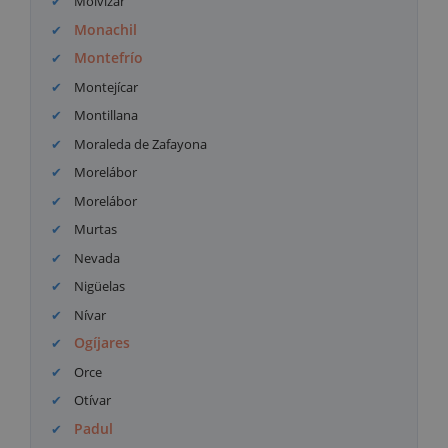
Molvízar
Monachil
Montefrío
Montejícar
Montillana
Moraleda de Zafayona
Morelábor
Morelábor
Murtas
Nevada
Nigüelas
Nívar
Ogíjares
Orce
Otívar
Padul