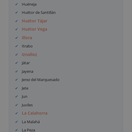
Huéneja
Huétor de Santillán
Huétor Tájar
Huétor Vega
Illora
Itrabo
Iznalloz
Játar
Jayena
Jerez del Marquesado
Jete
Jun
Juviles
La Calahorra
La Malahá
La Peza