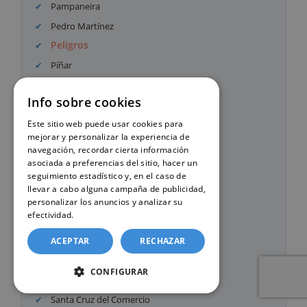
Pampaneira
Pedro Martínez
Peligros
Píñar
Pinos Genil
Info sobre cookies
Pinos Puente
Polícar
Este sitio web puede usar cookies para
mejorar y personalizar la experiencia de
Polopos
navegación, recordar cierta información
Puebla de Don Fadrique
asociada a preferencias del sitio, hacer un
seguimiento estadístico y, en el caso de
Pulianas
llevar a cabo alguna campaña de publicidad,
Purullena
personalizar los anuncios y analizar su
efectividad.
Política de cookies
Quéntar
Rubite
ACEPTAR
RECHAZAR
Salar
CONFIGURAR
Salobreña
Santa Cruz del Comercio