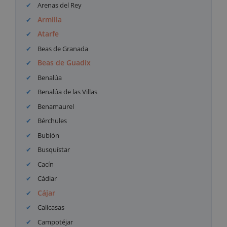
Arenas del Rey
Armilla
Atarfe
Beas de Granada
Beas de Guadix
Benalúa
Benalúa de las Villas
Benamaurel
Bérchules
Bubión
Busquístar
Cacín
Cádiar
Cájar
Calicasas
Campotéjar