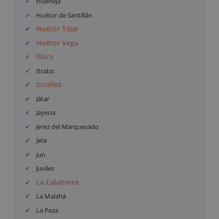
Huéneja
Huétor de Santillán
Huétor Tájar
Huétor Vega
Illora
Itrabo
Iznalloz
Játar
Jayena
Jerez del Marquesado
Jete
Jun
Juviles
La Calahorra
La Malahá
La Peza