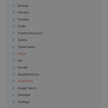
Escúzar
Ferreira
Fonelas
Freila
Fuente Vaqueros
Galera
Gobernador
Gójar
Gor
Gorafe
Guadahortuna
Gualchos
Güejar Sierra
Güevéjar
Huélago