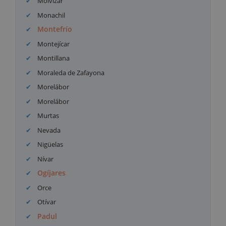
Molvízar
Monachil
Montefrío
Montejícar
Montillana
Moraleda de Zafayona
Morelábor
Morelábor
Murtas
Nevada
Nigüelas
Nívar
Ogíjares
Orce
Otívar
Padul