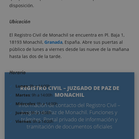
disposición.
Ubicación
El Registro Civil de Monachil se encuentra en Pl. Baja 1,
18193 Monachil,
Granada
, España. Abre sus puertas al
público de lunes a viernes desde las nueve de la mañana
hasta las dos de la tarde.
Horario
Lunes
: 9h a 14:00h
REGISTRO CIVIL – JUZGADO DE PAZ DE
MONACHIL
Martes
: 9h a 14:00h
Miércoles
: 9h a 14:00h
Información de contacto del Registro Civil –
Juzgado de Paz de Monachil. Funciones y
Jueves:
9h a 14:00h
trámites. Portal privado de información y
Viernes
: 9h a 14:00h
tramitación de documentos oficiales