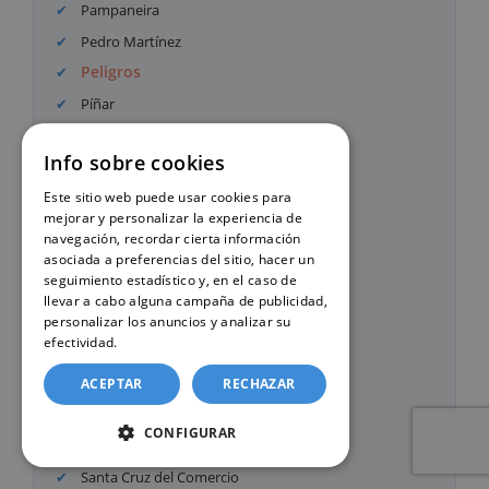
Pampaneira
Pedro Martínez
Peligros
Píñar
Pinos Genil
Info sobre cookies
Pinos Puente
Polícar
Este sitio web puede usar cookies para
mejorar y personalizar la experiencia de
Polopos
navegación, recordar cierta información
Puebla de Don Fadrique
asociada a preferencias del sitio, hacer un
seguimiento estadístico y, en el caso de
Pulianas
llevar a cabo alguna campaña de publicidad,
Purullena
personalizar los anuncios y analizar su
efectividad.
Política de cookies
Quéntar
Rubite
ACEPTAR
RECHAZAR
Salar
CONFIGURAR
Salobreña
Santa Cruz del Comercio