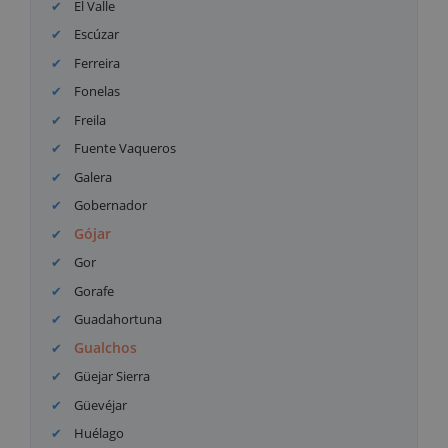
El Valle
Escúzar
Ferreira
Fonelas
Freila
Fuente Vaqueros
Galera
Gobernador
Gójar
Gor
Gorafe
Guadahortuna
Gualchos
Güejar Sierra
Güevéjar
Huélago