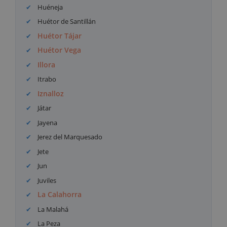
Huéneja
Huétor de Santillán
Huétor Tájar
Huétor Vega
Illora
Itrabo
Iznalloz
Játar
Jayena
Jerez del Marquesado
Jete
Jun
Juviles
La Calahorra
La Malahá
La Peza