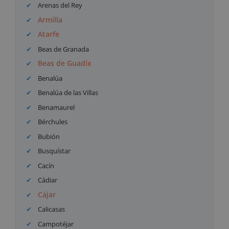
Arenas del Rey
Armilla
Atarfe
Beas de Granada
Beas de Guadix
Benalúa
Benalúa de las Villas
Benamaurel
Bérchules
Bubión
Busquístar
Cacín
Cádiar
Cájar
Calicasas
Campotéjar