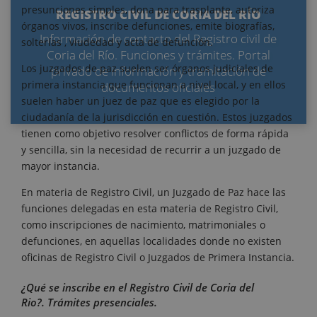
presunciones simples, dona para trasplante, autoriza
REGISTRO CIVIL DE CORIA DEL RÍO
órganos vivos, inscribe defunciones, emite biografías,
Información de contacto del Registro civil de
solterías , viudedad y acta de defunción.
Coria del Río. Funciones y trámites. Portal
Los juzgados de paz suelen ser órganos judiciales de
privado de información y tramitación de
primera instancia que funcionan a nivel local, y en ellos
documentos oficiales
suelen haber un juez de paz que es elegido por la
ciudadanía de la jurisdicción en cuestión. Estos juzgados
tienen como objetivo resolver conflictos de forma rápida
y sencilla, sin la necesidad de recurrir a un juzgado de
mayor instancia.
En materia de Registro Civil, un Juzgado de Paz hace las
funciones delegadas en esta materia de Registro Civil,
como inscripciones de nacimiento, matrimoniales o
defunciones, en aquellas localidades donde no existen
oficinas de Registro Civil o Juzgados de Primera Instancia.
¿Qué se inscribe en el Registro Civil de Coria del
Rio?. Trámites presenciales.