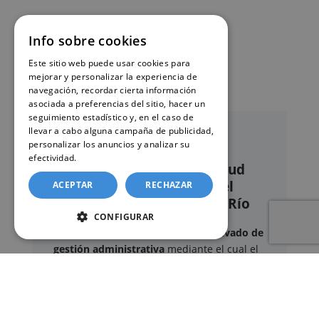
Info sobre cookies
Este sitio web puede usar cookies para
mejorar y personalizar la experiencia de
navegación, recordar cierta información
asociada a preferencias del sitio, hacer un
seguimiento estadístico y, en el caso de
llevar a cabo alguna campaña de publicidad,
personalizar los anuncios y analizar su
efectividad.
Política de cookies
Nuestro servicio de solicitud
online de certificados en el
ACEPTAR
RECHAZAR
Registro civil de Coria del Río
CONFIGURAR
Este sitio web ofrece un
servicio privado de
gestión administrativa
mediante el cual el
usuario puede delegar voluntariamente la
tramitación de determinados documentos
oficiales ante los organismos competentes.