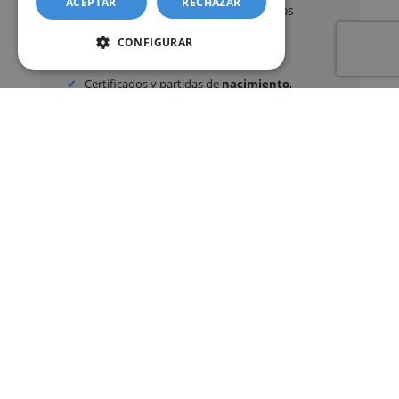
ACEPTAR
RECHAZAR
A través de nuestro servicio, podemos
gestionar, entre otros:
CONFIGURAR
Certificados y partidas de
nacimiento
,
matrimonio
y
defunción
Apostilla de La Haya
de documentos oficiales
Legalización
de certificados
Certificado de Últimas Voluntades
Certificado de contratos de seguros con
cobertura por fallecimiento
Los documentos oficiales son expedidos
exclusivamente por los organismos públicos
correspondientes.
Más información sobre nuestro servicio »