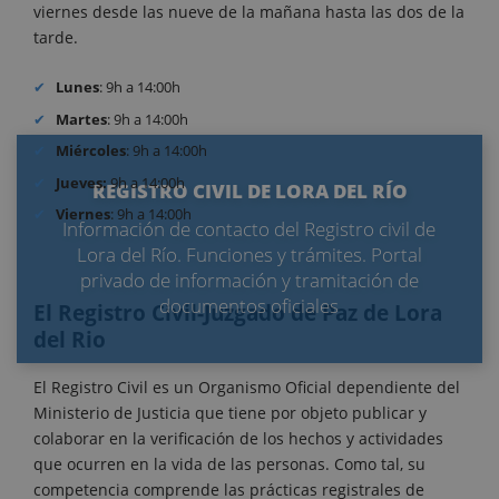
viernes desde las nueve de la mañana hasta las dos de la
tarde.
Lunes
: 9h a 14:00h
Martes
: 9h a 14:00h
Miércoles
: 9h a 14:00h
Jueves:
9h a 14:00h
REGISTRO CIVIL DE LORA DEL RÍO
Viernes
: 9h a 14:00h
Información de contacto del Registro civil de
Lora del Río. Funciones y trámites. Portal
privado de información y tramitación de
documentos oficiales
El Registro Civil-Juzgado de Paz de Lora
del Rio
El Registro Civil es un Organismo Oficial dependiente del
Ministerio de Justicia que tiene por objeto publicar y
colaborar en la verificación de los hechos y actividades
que ocurren en la vida de las personas. Como tal, su
competencia comprende las prácticas registrales de