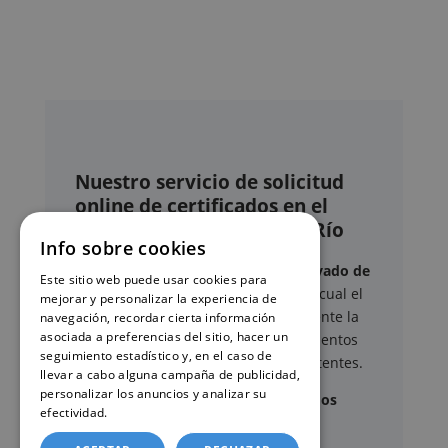
Nuestro servicio de solicitud
online de certificados en el
Registro civil de Lora del Río
Info sobre cookies
Este sitio web ofrece un
servicio privado de
Este sitio web puede usar cookies para
gestión administrativa
mediante el cual el
mejorar y personalizar la experiencia de
usuario puede delegar voluntariamente la
navegación, recordar cierta información
asociada a preferencias del sitio, hacer un
tramitación de determinados documentos
seguimiento estadístico y, en el caso de
oficiales ante los organismos competentes.
llevar a cabo alguna campaña de publicidad,
personalizar los anuncios y analizar su
Documentos y trámites que podemos
efectividad.
Política de cookies
gestionar