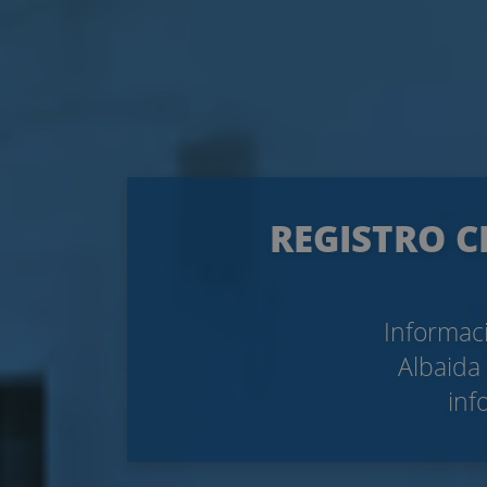
REGISTRO C
Informaci
Albaida 
inf