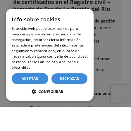
de certificados en el Registro civil –
Juzgado de Paz de La Puebla del Río
Info sobre cookies
Este sitio web ofrece un
servicio privado de gestión
administrativa
mediante el cual el usuario puede
Este sitio web puede usar cookies para
delegar voluntariamente la tramitación de
mejorar y personalizar la experiencia de
navegación, recordar cierta información
determinados documentos oficiales ante los
asociada a preferencias del sitio, hacer un
organismos competentes.
seguimiento estadístico y, en el caso de
llevar a cabo alguna campaña de publicidad,
Documentos y trámites que podemos gestionar
personalizar los anuncios y analizar su
efectividad.
Política de cookies
A través de nuestro servicio, podemos gestionar,
entre otros:
ACEPTAR
RECHAZAR
CONFIGURAR
Certificados y partidas de
nacimiento
,
matrimonio
y
defunción
Apostilla de La Haya
de documentos oficiales
Legalización
de certificados
Certificado de Últimas Voluntades