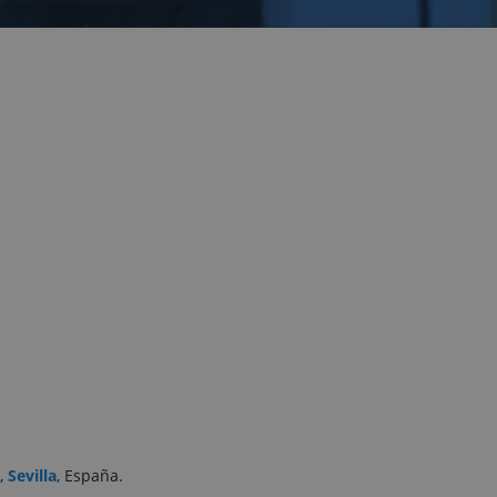
o,
Sevilla
, España.