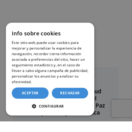
Info sobre cookies
Este sitio web puede usar cookies para
mejorar y personalizar la experiencia de
navegación, recordar cierta información
asociada a preferencias del sitio, hacer un
seguimiento estadístico y, en el caso de
llevar a cabo alguna campaña de publicidad,
personalizar los anuncios y analizar su
efectividad.
Política de cookies
Nuestro servicio de solicitud
ACEPTAR
RECHAZAR
online de certificados en el
Registro civil – Juzgado de Paz
CONFIGURAR
de Los palacios y Villafranca
Este sitio web ofrece un
servicio privado de
gestión administrativa
mediante el cual el