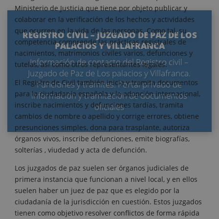
Ministerio de Justicia que tiene por objeto publicar y
colaborar en la verificación de los hechos y actividades
que ocurren en la vida de las personas. Como tal, su
REGISTRO CIVIL – JUZGADO DE PAZ DE LOS
competencia comprende las prácticas registrales de
PALACIOS Y VILLAFRANCA
nacimientos, matrimonios civiles varios, defunciones y
Información de contacto del Registro civil –
tutelas, así como otros representantes legales.
Juzgado de Paz de Los palacios y Villafranca.
El Registro de Civil también inicia y tramita documentos
Funciones y trámites. Portal privado de
para la ciudadanía española y la adopción internacional,
información y tramitación de documentos
inscribe nacimientos y defunciones tardías, tramita
oficiales
cambios de nombre o apellido y corrige errores, obtiene
presunciones simples, dona para trasplante, autoriza
órganos vivos, inscribe defunciones, emite biografías,
solterías , viudedad y acta de defunción.
Los juzgados de paz suelen ser órganos judiciales de
primera instancia que funcionan a nivel local, y en ellos
suelen haber un juez de paz que es elegido por la
ciudadanía de la jurisdicción en cuestión. Estos juzgados
tienen como objetivo resolver conflictos de forma rápida