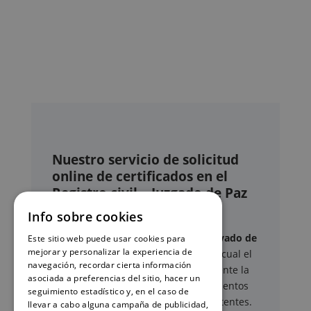
Nuestro servicio de solicitud
online de certificados en el
Registro civil – Juzgado de Paz
de Gines
Info sobre cookies
Este sitio web ofrece un
servicio privado de
Este sitio web puede usar cookies para
mejorar y personalizar la experiencia de
gestión administrativa
mediante el cual el
navegación, recordar cierta información
usuario puede delegar voluntariamente la
asociada a preferencias del sitio, hacer un
tramitación de determinados documentos
seguimiento estadístico y, en el caso de
oficiales ante los organismos competentes.
llevar a cabo alguna campaña de publicidad,