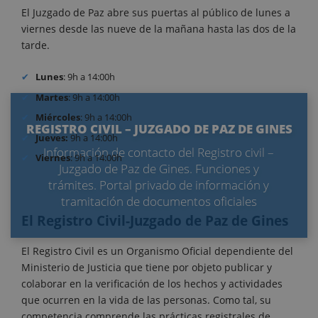
El Juzgado de Paz abre sus puertas al público de lunes a
viernes desde las nueve de la mañana hasta las dos de la
tarde.
Lunes
: 9h a 14:00h
Martes
: 9h a 14:00h
Miércoles
: 9h a 14:00h
REGISTRO CIVIL – JUZGADO DE PAZ DE GINES
Jueves:
9h a 14:00h
Información de contacto del Registro civil –
Viernes
: 9h a 14:00h
Juzgado de Paz de Gines. Funciones y
trámites. Portal privado de información y
tramitación de documentos oficiales
El Registro Civil-Juzgado de Paz de Gines
El Registro Civil es un Organismo Oficial dependiente del
Ministerio de Justicia que tiene por objeto publicar y
colaborar en la verificación de los hechos y actividades
que ocurren en la vida de las personas. Como tal, su
competencia comprende las prácticas registrales de